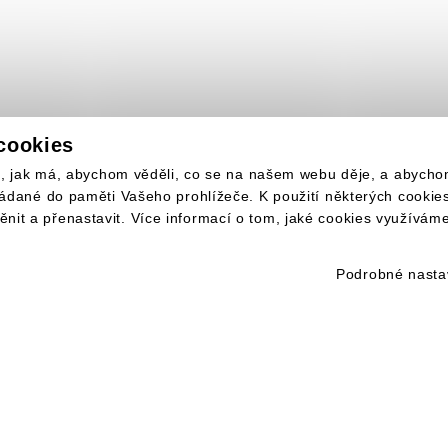
cookies
lo, jak má, abychom věděli, co se na našem webu děje, a abych
ládané do paměti Vašeho prohlížeče. K použití některých cooki
it a přenastavit. Více informací o tom, jaké cookies využívám
Podrobné nasta
INKY NA VÁŠ E-MAIL