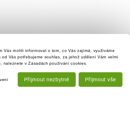
om Vás mohli informovat o tom, co Vás zajímá, využíváme
es od Vás potřebujeme souhlas, za jehož udělení Vám velmi
e, naleznete v Zásadách používání cookies.
Přijmout nezbytné
Přijmout vše
vení
PŘIHLÁSIT SE K ODBĚRU