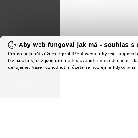
Aby web fungoval jak má - souhlas s 
Pro co nejlepší zážitek z prohlížení webu, aby vše fungova
tzv. cookies, což jsou drobné textové informace dočasně uk
děkujeme. Vaše rozhodnutí můžete samozřejmě kdykoliv změn
CZ
EN
DE
NOV