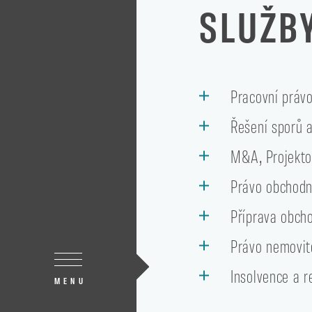
SLUŽB
Pracovní práv
Řešení sporů a
M&A, Projekto
Právo obchodn
Příprava obch
Právo nemovit
Insolvence a r
MENU