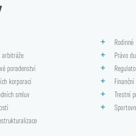
Y
o
Rodinné 
 arbitráže
Právo du
vé poradenství
Regulato
ích korporací
Finanční
odních smluv
Trestní 
ostí
Sportovn
estrukturalizace