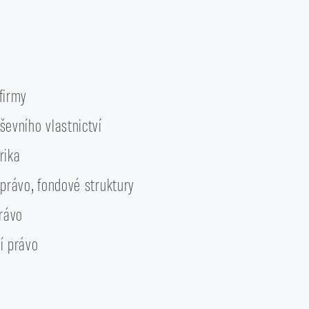
firmy
ševního vlastnictví
rika
 právo, fondové struktury
právo
í právo