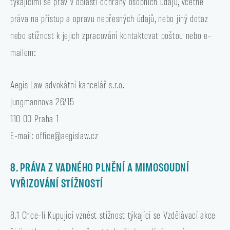
týkajícími se práv v oblasti ochrany osobních údajů, včetně
práva na přístup a opravu nepřesných údajů, nebo jiný dotaz
nebo stížnost k jejich zpracování kontaktovat poštou nebo e-
mailem:
Aegis Law advokátní kancelář s.r.o.
Jungmannova 26/15
110 00 Praha 1
E-mail: office@aegislaw.cz
8. PRÁVA Z VADNÉHO PLNĚNÍ A MIMOSOUDNÍ
VYŘIZOVÁNÍ STÍŽNOSTÍ
8.1 Chce-li Kupující vznést stížnost týkající se Vzdělávací akce