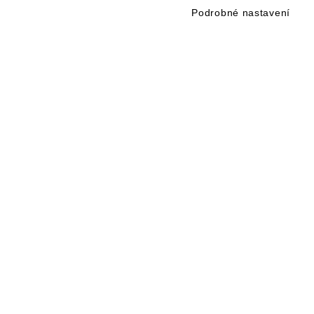
Podrobné nastavení
NOVINKY NA VÁŠ E-MAIL
PŘIHLÁSIT SE K ODBĚRU