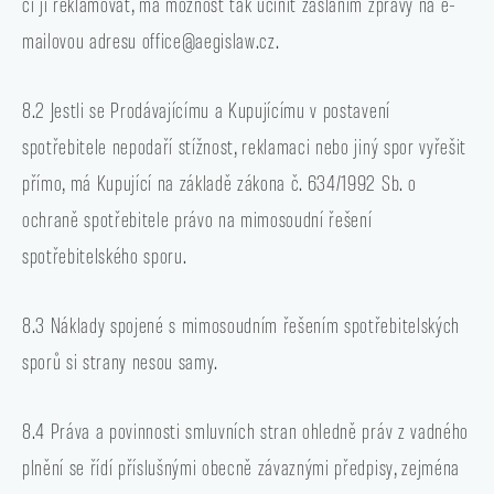
či ji reklamovat, má možnost tak učinit zasláním zprávy na e-
mailovou adresu office@aegislaw.cz.
8.2 Jestli se Prodávajícímu a Kupujícímu v postavení
spotřebitele nepodaří stížnost, reklamaci nebo jiný spor vyřešit
přímo, má Kupující na základě zákona č. 634/1992 Sb. o
ochraně spotřebitele právo na mimosoudní řešení
spotřebitelského sporu.
8.3 Náklady spojené s mimosoudním řešením spotřebitelských
sporů si strany nesou samy.
8.4 Práva a povinnosti smluvních stran ohledně práv z vadného
plnění se řídí příslušnými obecně závaznými předpisy, zejména