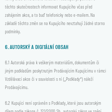
těchto skutečnostech informovat Kupujícího včas před
zahájením akce, a to buď telefonicky nebo e-mailem. Na
základě těchto změn se na Kupujícího nevztahují žádné storno
podmínky.
6. AUTORSKÝ A DIGITÁLNÍ OBSAH
6.1 Autorská práva k veškerým materiálům, dokumentům či
jiným podkladům poskytnutým Prodávajícím Kupujícímu v rámci
Vzdělávací akce či v souvislosti s ní („Podklady“) náleží
Prodávajícímu.
6.2 Kupující není oprávněn s Podklady, které jsou autorským
dílem podle zákona č. 121/2000 Sb., autorský zákon ve znění