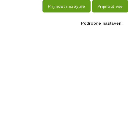
Přijmout nezbytné
Přijmout vše
Podrobné nastavení
NOVINKY NA VÁŠ E-MAIL
PŘIHLÁSIT SE K ODBĚRU