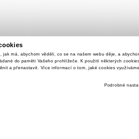
cookies
lo, jak má, abychom věděli, co se na našem webu děje, a abych
ládané do paměti Vašeho prohlížeče. K použití některých cooki
it a přenastavit. Více informací o tom, jaké cookies využívám
Podrobné nasta
INKY NA VÁŠ E-MAIL