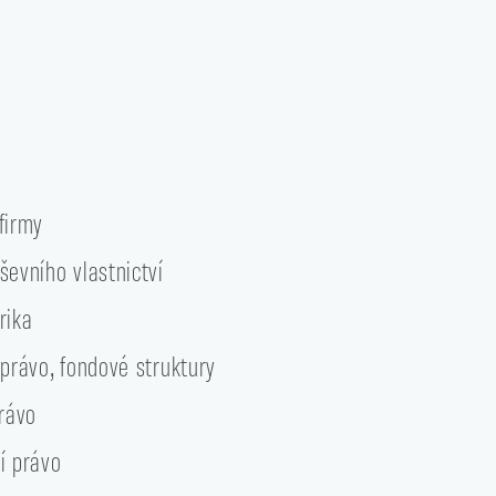
firmy
ševního vlastnictví
rika
 právo, fondové struktury
právo
í právo