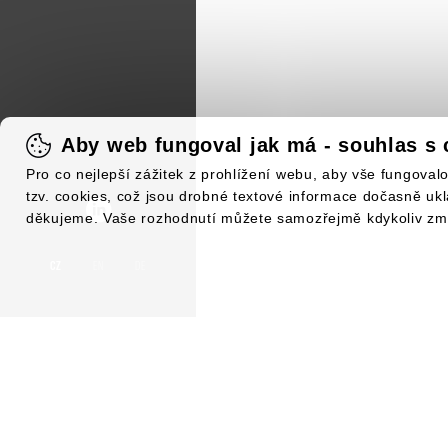
Aby web fungoval jak má - souhlas s 
Pro co nejlepší zážitek z prohlížení webu, aby vše fungova
tzv. cookies, což jsou drobné textové informace dočasně uk
děkujeme. Vaše rozhodnutí můžete samozřejmě kdykoliv změn
CZ
EN
DE
NOV