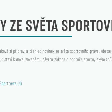
Y ZE SVĚTA SPORTOV
ková si připravila přehled novinek ze světa sportovního práva, kde se
soud staví k novelizovanému návrhu zákona o podpoře sportu, jakým zp
portnews (4)