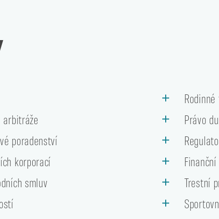
Y
o
Rodinné 
 arbitráže
Právo du
vé poradenství
Regulato
ích korporací
Finanční
odních smluv
Trestní 
ostí
Sportovn