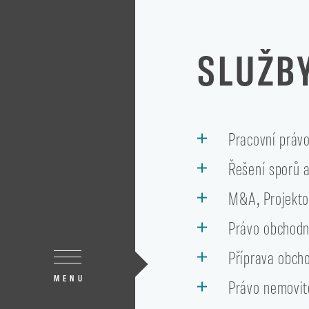
SLUŽB
Pracovní práv
Řešení sporů a
M&A, Projekto
Právo obchodn
Příprava obch
MENU
Právo nemovit