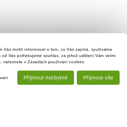
om Vás mohli informovat o tom, co Vás zajímá, využíváme
es od Vás potřebujeme souhlas, za jehož udělení Vám velmi
e, naleznete v Zásadách používání cookies.
Přijmout nezbytné
Přijmout vše
vení
PŘIHLÁSIT SE K ODBĚRU