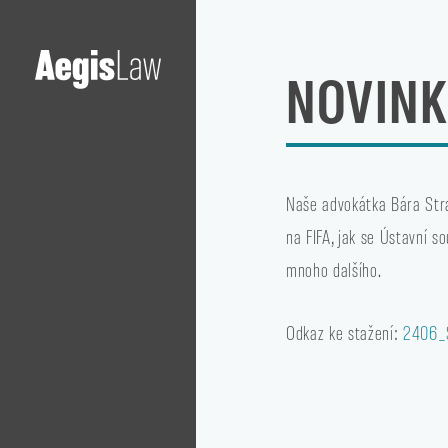
NOVINK
Naše advokátka Bára Stra
na FIFA, jak se Ústavní 
mnoho dalšího.
Odkaz ke stažení:
2406_S