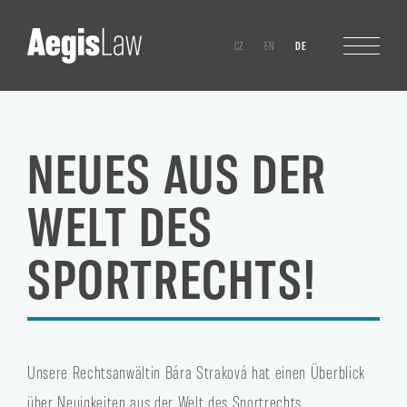
CZ
EN
DE
NEUES AUS DER
WELT DES
SPORTRECHTS!
Unsere Rechtsanwältin Bára Straková hat einen Überblick
über Neuigkeiten aus der Welt des Sportrechts