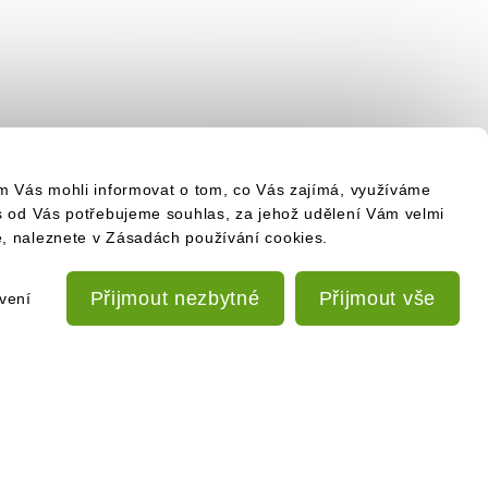
om Vás mohli informovat o tom, co Vás zajímá, využíváme
es od Vás potřebujeme souhlas, za jehož udělení Vám velmi
e, naleznete v Zásadách používání cookies.
Přijmout nezbytné
Přijmout vše
vení
PŘIHLÁSIT SE K ODBĚRU