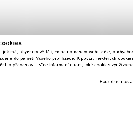
cookies
lo, jak má, abychom věděli, co se na našem webu děje, a abych
ládané do paměti Vašeho prohlížeče. K použití některých cooki
it a přenastavit. Více informací o tom, jaké cookies využívám
Podrobné nasta
INKY NA VÁŠ E-MAIL