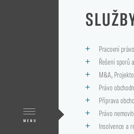
SLUŽB
Pracovní práv
Řešení sporů a
M&A, Projekto
Právo obchodn
Příprava obch
Právo nemovit
MENU
Insolvence a r