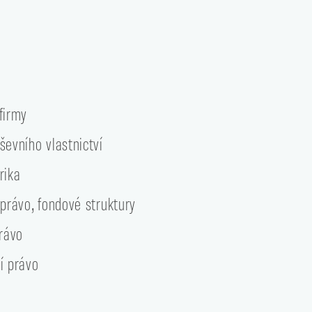
firmy
ševního vlastnictví
rika
 právo, fondové struktury
právo
í právo