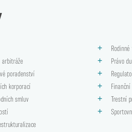
Y
o
Rodinné 
 arbitráže
Právo du
vé poradenství
Regulato
ích korporací
Finanční
odních smluv
Trestní 
ostí
Sportovn
estrukturalizace