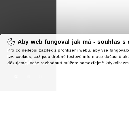
Aby web fungoval jak má - souhlas s 
Pro co nejlepší zážitek z prohlížení webu, aby vše fungova
tzv. cookies, což jsou drobné textové informace dočasně uk
děkujeme. Vaše rozhodnutí můžete samozřejmě kdykoliv změn
CZ
EN
DE
NOV