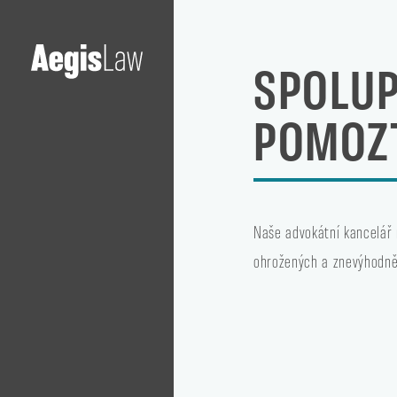
SPOLUP
POMOZ
Naše advokátní kancelář
ohrožených a znevýhodně