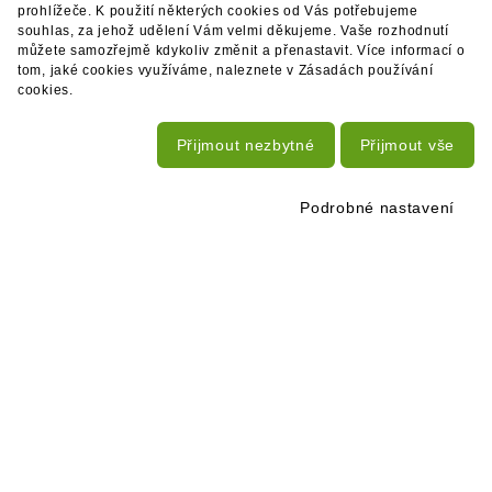
prohlížeče. K použití některých cookies od Vás potřebujeme
souhlas, za jehož udělení Vám velmi děkujeme. Vaše rozhodnutí
můžete samozřejmě kdykoliv změnit a přenastavit. Více informací o
tom, jaké cookies využíváme, naleznete v Zásadách používání
cookies.
Přijmout nezbytné
Přijmout vše
Podrobné nastavení
NOVINKY NA VÁŠ E-MAIL